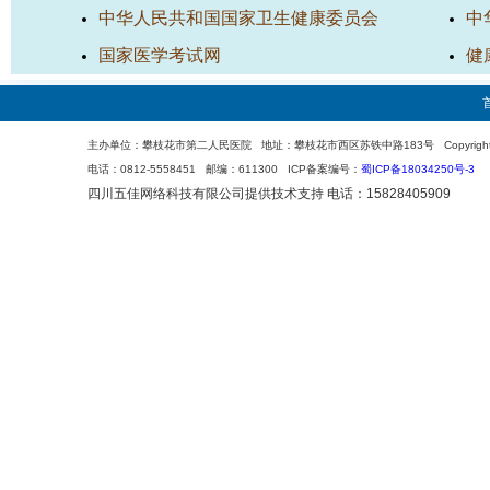
中华人民共和国国家卫生健康委员会
中
国家医学考试网
健
主办单位：攀枝花市第二人民医院 地址：攀枝花市西区苏铁中路183号 Copyright 200
电话：0812-5558451 邮编：611300 ICP备案编号：
蜀ICP备18034250号-3
四川五佳网络科技有限公司
提供技术支持 电话：15828405909