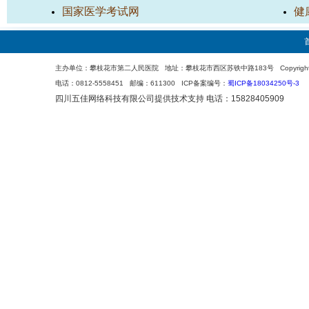
国家医学考试网
健
主办单位：攀枝花市第二人民医院 地址：攀枝花市西区苏铁中路183号 Copyright 200
电话：0812-5558451 邮编：611300 ICP备案编号：
蜀ICP备18034250号-3
四川五佳网络科技有限公司
提供技术支持 电话：15828405909