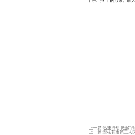
干净、担当”的形象。请
上一篇:迅速行动 掀起“
上一篇:攀枝花市第二人