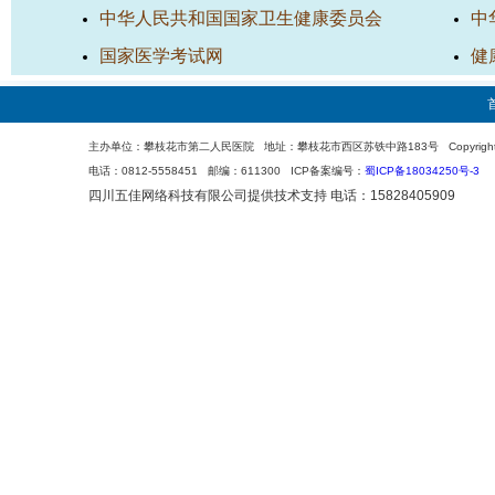
中华人民共和国国家卫生健康委员会
中
国家医学考试网
健
主办单位：攀枝花市第二人民医院 地址：攀枝花市西区苏铁中路183号 Copyright 200
电话：0812-5558451 邮编：611300 ICP备案编号：
蜀ICP备18034250号-3
四川五佳网络科技有限公司
提供技术支持 电话：15828405909