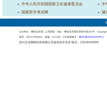
中华人民共和国国家卫生健康委员会
中
国家医学考试网
健
主办单位：攀枝花市第二人民医院 地址：攀枝花市西区苏铁中路183号 Copyright 200
电话：0812-5558451 邮编：611300 ICP备案编号：
蜀ICP备18034250号-3
四川五佳网络科技有限公司
提供技术支持 电话：15828405909