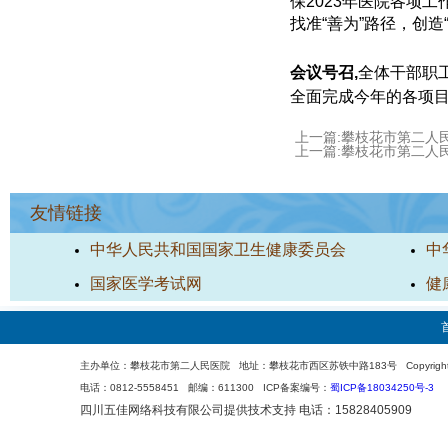
保2023年医院各项
找准“善为”路径，创
会议号召,
全体干部职
全面完成今年的各项
上一篇:攀枝花市第二人
上一篇:攀枝花市第二人
友情链接
中华人民共和国国家卫生健康委员会
中
国家医学考试网
健
主办单位：攀枝花市第二人民医院 地址：攀枝花市西区苏铁中路183号 Copyright 200
电话：0812-5558451 邮编：611300 ICP备案编号：
蜀ICP备18034250号-3
四川五佳网络科技有限公司
提供技术支持 电话：15828405909